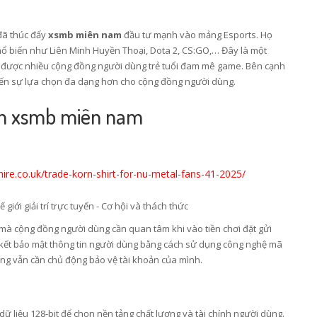
đã thúc đẩy
xsmb miên nam
đầu tư mạnh vào mảng Esports. Họ
phổ biến như Liên Minh Huyền Thoại, Dota 2, CS:GO,… Đây là một
t được nhiều cộng đồng người dùng trẻ tuổi đam mê game. Bên cạnh
đến sự lựa chọn đa dạng hơn cho cộng đồng người dùng.
ên xsmb miên nam
ire.co.uk/trade-korn-shirt-for-nu-metal-fans-41-2025/
 mà cộng đồng người dùng cần quan tâm khi vào tiền chơi đặt gửi
ết bảo mật thông tin người dùng bằng cách sử dụng công nghệ mã
ùng vẫn cần chủ động bảo vệ tài khoản của mình.
 liệu 128-bit để chọn nền tảng chất lượng và tài chính người dùng.