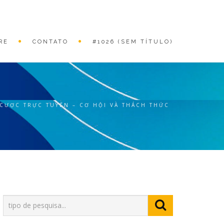
RE
CONTATO
#1026 (SEM TÍTULO)
 CƯỢC TRỰC TUYẾN – CƠ HỘI VÀ THÁCH THỨC