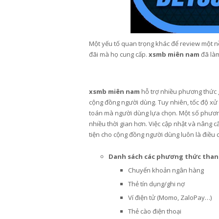
Một yếu tố quan trọng khác để review một nề
đãi mà họ cung cấp.
xsmb miên nam
đã làm
Các phương thức gửi tiền và rú
xsmb miên nam
hỗ trợ nhiều phương thức 
cộng đồng người dùng. Tuy nhiên, tốc độ xử
toán mà người dùng lựa chọn. Một số phương
nhiều thời gian hơn. Việc cập nhật và nâng 
tiện cho cộng đồng người dùng luôn là điều c
Danh sách các phương thức thanh
Chuyển khoản ngân hàng
Thẻ tín dụng/ghi nợ
Ví điện tử (Momo, ZaloPay…)
Thẻ cào điện thoại