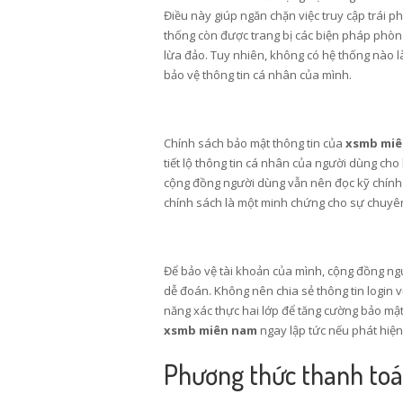
Điều này giúp ngăn chặn việc truy cập trái 
thống còn được trang bị các biện pháp phòn
lừa đảo. Tuy nhiên, không có hệ thống nào l
bảo vệ thông tin cá nhân của mình.
Chính sách bảo mật thông tin
Chính sách bảo mật thông tin của
xsmb miê
tiết lộ thông tin cá nhân của người dùng cho
cộng đồng người dùng vẫn nên đọc kỹ chính 
chính sách là một minh chứng cho sự chuyên
Biện pháp bảo vệ tài khoản ngư
Để bảo vệ tài khoản của mình, cộng đồng ng
dễ đoán. Không nên chia sẻ thông tin login v
năng xác thực hai lớp để tăng cường bảo mật
xsmb miên nam
ngay lập tức nếu phát hiện
Phương thức thanh toá