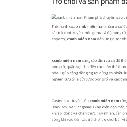
Trò chơi và sản phẩm 
Thế mạnh của
xsmb miên nam
nằm ở sự đa
các trò chơi truyền thống như cá độ bóng rổ, 
esports,
xsmb miên nam
đáp ứng được nhu
Cá độ thể thao
xsmb miên nam
cung cấp dịch vụ cá độ thể 
bóng rổ, quần vợt cho đến các môn thể thao k
nhau giúp cộng đồng người dùng có nhiều lự
nghiên cứu tỷ lệ gửi cược bóng rổ và các thô
Casino trực tuyến
Casino trực tuyến của
xsmb miên nam
cũng
Blackjack, và Slot game. Giao diện đẹp mắt,
khí sôi động và chân thực. Tuy nhiên, cần p
sống khi vào tiền các trò chơi trò chơi bài, vì