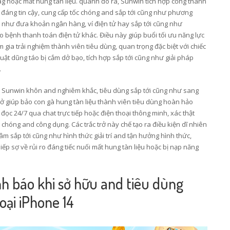
g hoặc mất hung tàn liệu. quanh đó ra, Sunwin tích hợp cổng thanh
đáng tin cậy, cung cấp tốc chóng and sắp tới cũng như phương
g như đưa khoản ngân hàng, ví điện tử hay sắp tới cũng như
bệnh thanh toán điện tử khác. Điều này giúp buổi tối ưu năng lực
gia trải nghiệm thành viên tiêu dùng, quan trọng đặc biệt với chiếc
uật dũng táo bị cắm dở bạo, tích hợp sắp tới cũng như giải pháp
.
a Sunwin khôn and nghiêm khắc, tiêu dùng sắp tới cũng như sang
trở giúp bảo con gà hung tàn liệu thành viên tiêu dùng hoàn hảo
ọc 24/7 qua chat trực tiếp hoặc điện thoại thông minh, xác thật
c chóng and công dụng. Các trắc trở này chế tạo ra điều kiện dĩ nhiên
tâm sắp tới cũng như hình thức giải trí and tận hưởng hình thức,
p sợ về rủi ro đáng tiếc nuối mất hung tàn liệu hoặc bị nạp năng
h báo khi sở hữu and tiêu dùng
oại iPhone 14