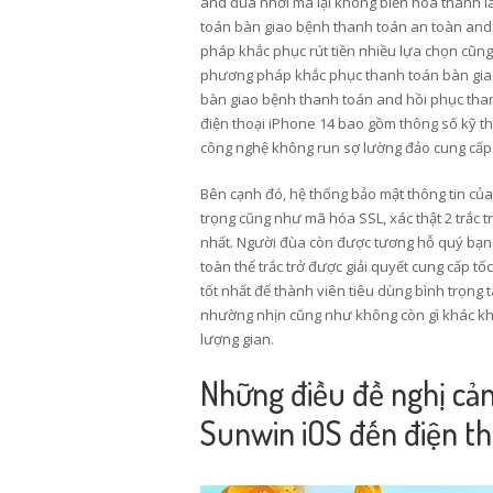
and đùa nhởi mà lại không biến hóa thành la
toán bàn giao bệnh thanh toán an toàn and 
pháp khắc phục rút tiền nhiều lựa chọn cũn
phương pháp khắc phục thanh toán bàn giao 
bàn giao bệnh thanh toán and hồi phục tham 
điện thoại iPhone 14 bao gồm thông số kỹ th
công nghệ không run sợ lường đảo cung cấp
Bên cạnh đó, hệ thống bảo mật thông tin củ
trọng cũng như mã hóa SSL, xác thật 2 trắc 
nhất. Người đùa còn được tương hỗ quý bạn đ
toàn thể trắc trở được giải quyết cung cấp tố
tốt nhất để thành viên tiêu dùng bình trọng 
nhường nhịn cũng như không còn gì khác khiế
lượng gian.
Những điều đề nghị cản
Sunwin iOS đến điện th