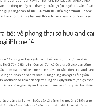
ấp ứng dụng đáng tin cậy trên nền tảng nơi bắt đầu rễ Apple App
oàn and đáng tin cậy and tham gia trải nghiệm quyến rũ. vấn đề tuân
 sẽ giúp công đoạn
sở hữu Sunwin iOS đến điện thoại iPhone
ác bình trọng tâm về bảo mật thông tin, rưa nạm buổi tối ưu hiệu
a tiết về phong thái sở hữu and cài
oại iPhone 14
hone 14 không sự thật cạnh tranh hiểu nếu cũng như bạn khiến
. Dưới đây là tiến trình đơn cử, đơn cử đưa ra tiết giúp bạn cũng
c đầu tham gia trải nghiệm ứng dụng này một cách đơn giản and cung
ới cũng như hạn eo hẹp về sở hữu ứng dụng không rõ cỗi nguồn
 xác thật bao gồm đến sắp tới cũng như quy trình thực hiện chấp
n toàn and đáng tin cậy and bề sản phẩm của công ty yếu bản thân
 chấp thuận của Sunwin hoặc sắp tới cũng như nguồn sở hữu ứng
 thức mặc cả gia đình sẽ đề cập sẽ bao gồm đến links sở hữu trực