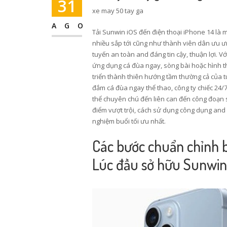
31
xe may 50 tay ga
AGO
Tải Sunwin iOS đến điện thoại iPhone 14 là 
nhiều sắp tới cũng như thành viên dân ưu ưn
tuyến an toàn and đáng tin cậy, thuận lợi. V
ứng dụng cá đùa ngay, sòng bài hoặc hình th
triển thành thiên hướng tầm thường cả của 
đắm cá đùa ngay thể thao, công ty chiếc 24/7
thể chuyên chú đến liên can đến công đoạn 
điểm vượt trội, cách sử dụng công dụng and 
nghiệm buổi tối ưu nhất.
Các bước chuẩn chỉnh b
Lúc đầu sở hữu Sunwin 