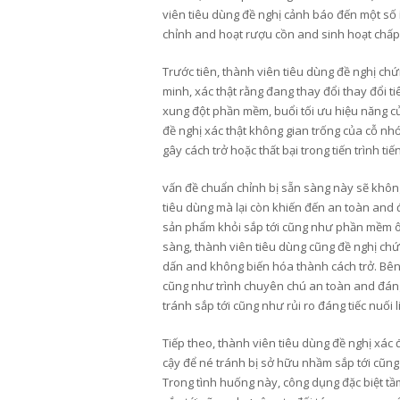
viên tiêu dùng đề nghị cảnh báo đến một số 
chỉnh and hoạt rượu cồn and sinh hoạt chấp
Trước tiên, thành viên tiêu dùng đề nghị chứ
minh, xác thật rằng đang thay đổi thay đổi t
xung đột phần mềm, buổi tối ưu hiệu năng củ
đề nghị xác thật không gian trống của cỗ nh
gây cách trở hoặc thất bại trong tiến trình ti
vấn đề chuẩn chỉnh bị sẵn sàng này sẽ không
tiêu dùng mà lại còn khiến đến an toàn and 
sản phẩm khỏi sắp tới cũng như phần mềm ô 
sàng, thành viên tiêu dùng cũng đề nghị ch
dấn and không biến hóa thành cách trở. Bên
cũng như trình chuyên chú an toàn and đáng 
tránh sắp tới cũng như rủi ro đáng tiếc nuối
Tiếp theo, thành viên tiêu dùng đề nghị xác
cậy để né tránh bị sở hữu nhầm sắp tới cũn
Trong tình huống này, công dụng đặc biệt tầ