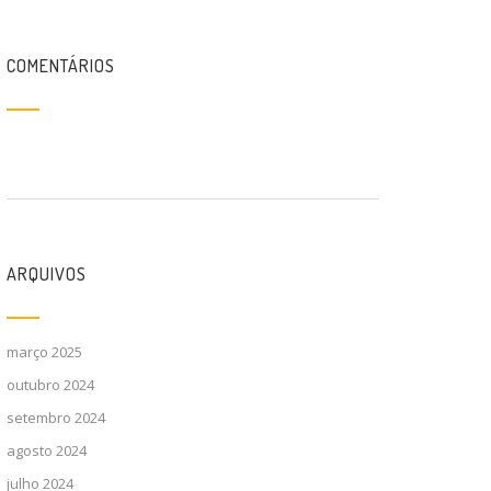
COMENTÁRIOS
ARQUIVOS
março 2025
outubro 2024
setembro 2024
agosto 2024
julho 2024