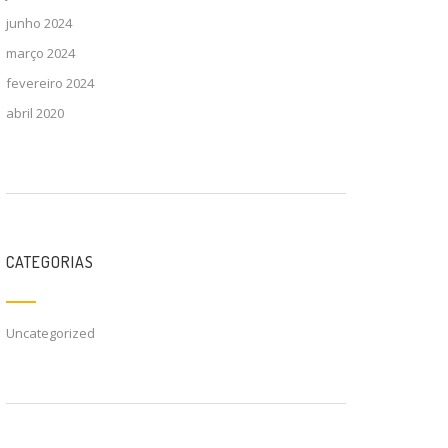
junho 2024
março 2024
fevereiro 2024
abril 2020
CATEGORIAS
Uncategorized