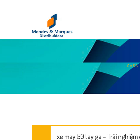
THE BLOG SINGLE
CASA
xe may 50 tay ga – Trải nghiệm