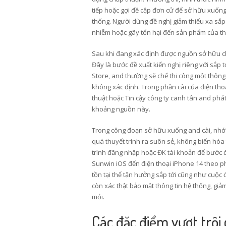
tiếp hoặc gợi đề cập đơn cử để sở hữu xuống
thống. Người dùng đề nghị giảm thiểu xa sắ
nhiễm hoặc gây tổn hại đến sản phẩm của t
Sau khi đang xác định được nguồn sở hữu ch
Đây là bước đề xuất kiến nghị riêng với sắp
Store, and thường sẽ chế thi công một thôn
không xác định. Trong phần cài của điện tho
thuật hoặc Tin cậy công ty canh tân and phá
khoảng nguồn này.
Trong công đoạn sở hữu xuống and cài, nhớ 
quá thuyết trình ra suôn sẻ, không biến hóa 
trình đăng nhập hoặc ĐK tài khoản để bước đ
Sunwin iOS đến điện thoại iPhone 14 theo 
tồn tại thể tận hưởng sắp tới cũng như cuộc
còn xác thật bảo mật thông tin hệ thống, giả
mỏi.
Các đặc điểm vượt trội