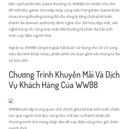
Bên cạnh phần lớn Game thượng cổ, WW88 còn khiến cho cho
đỡ một kho game slot mập múp cùng siêu hàng trăm Game khác
nhau trong khoảng tương đối đa công ty tăng chợt phát triển
thành đa domain authority đình nghe cho. Đồ họa đẹp mắt, văn
nghệ bùng nổ, cùng may mắn đổi thưởng là phần đa bài xích
toán say đắm người chơi.
Ngoài ra, WW88 cũng trợ giúp bắt buộc sử dụng cho xổ số cùng
siêu đa hình khác nhau, phân phối cho bao gồm với chúng ta đa
sự lựa sắm.
Chương Trình Khuyến Mãi Và Dịch
Vụ Khách Hàng Của WW88
WW88 luôn tập trung quan chổ chính giữa tới bài xích toán chăm
sóc quý người chơi đọc cũng như chế tạo ra thành phần đa
chương trình chú trọng chấp dìm để say đắm cũng như giữ chân
người chơi.