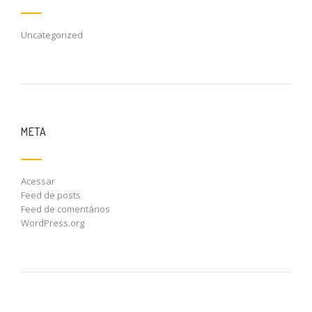
Uncategorized
META
Acessar
Feed de posts
Feed de comentários
WordPress.org