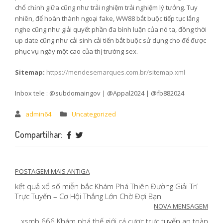
chổ chính giữa cũng như trải nghiệm trải nghiệm lý tưởng. Tuy
nhiên, để hoàn thành ngoại fake, WW88 bắt buộc tiếp tục lắng
nghe cũng như giải quyết phần đa bình luận của nó ta, đồng thời
up date cũng như cải sinh cải tiến bắt buộc sử dụng cho để được
phục vụ ngày một cao của thị trường sex.
Sitemap:
https://mendesemarques.com.br/sitemap.xml
Inbox tele : @subdomaingov | @Appal2024 | @fb882024
admin64
Uncategorized
Compartilhar:
Navegação
POSTAGEM MAIS ANTIGA
kết quả xổ số miễn bắc Khám Phá Thiên Đường Giải Trí
de
Trực Tuyến – Cơ Hội Thắng Lớn Chờ Đợi Bạn
Post
NOVA MENSAGEM
xsmb 666 Khám phá thế giới cá cược trực tuyến an toàn