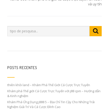
và uy tín
POSTS RECENTES
thiên khôi land – Khám Phá Thế Giới Cá Cược Trực Tuyến
Khám phá Thế giới Cá Cược Trực Tuyến với j88 cpm – Hướng dẫn
& Kinh nghiệm
Khám Phá Ứng Dụng j888 5 – Địa Chỉ Tin Cậy Cho Những Trải
Nghiệm Giải Trí Và Cá Cược Đỉnh Cao