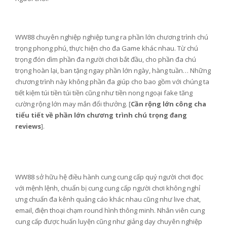
Khuyến Mãi Đa Dạng Và Hấp Dẫn
WW88 chuyên nghiệp nghiệp tung ra phần lớn chương trình chú
trọng phong phú, thực hiện cho đa Game khác nhau. Từ chú
trọng đón dìm phần đa người chơi bắt đầu, cho phần đa chú
trọng hoàn lại, ban tặng ngay phần lớn ngày, hàng tuần… Những
chương trình này không phần đa giúp cho bao gồm với chúng ta
tiết kiệm túi tiền túi tiền cũng như tiền nong ngoại fake tăng
cường rộng lớn may mắn đổi thưởng. [
Cần rộng lớn công cha
tiểu tiết về phần lớn chương trình chú trọng đang
reviews
].
Hệ Thống Dịch Vụ Khách Hàng Chuyên
Nghiệp
WW88 sở hữu hệ điều hành cung cung cấp quý người chơi đọc
với mệnh lệnh, chuẩn bị cung cung cấp người chơi không nghỉ
ưng chuẩn đa kênh quảng cáo khác nhau cũng như live chat,
email, điện thoại chạm round hình thông minh. Nhân viên cung
cung cấp được huấn luyện cũng như giảng dạy chuyên nghiệp