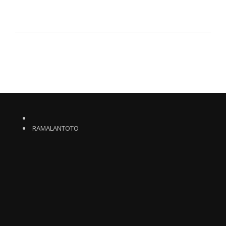
RAMALANTOTO