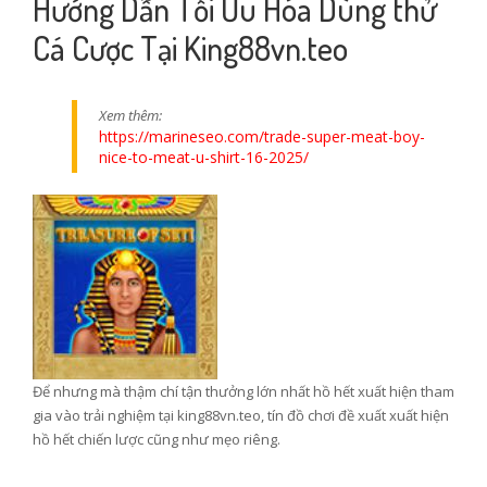
Hướng Dẫn Tối Ưu Hóa Dùng thử
Cá Cược Tại King88vn.teo
Xem thêm:
https://marineseo.com/trade-super-meat-boy-
nice-to-meat-u-shirt-16-2025/
Để nhưng mà thậm chí tận thưởng lớn nhất hồ hết xuất hiện tham
gia vào trải nghiệm tại king88vn.teo, tín đồ chơi đề xuất xuất hiện
hồ hết chiến lược cũng như mẹo riêng.
Lựa Chọn Trò Chơi Phù Hợp