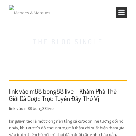
THE BLOG SINGLE
link vào m88 bong88 live – Khám Phá Thế
Giới Cá Cược Trực Tuyến Đầy Thú Vị
link vào m88 bong88 live
king88vn.teo là một trong nền tảng cá cược online tương đối nổi
nhảy, khu vực tín đồ chơi nhưng mà thậm chí xuất hiện tham gia
vào trải nghiệm hồ hết trò chơi đắm đuối cũng như hấp dẫn.