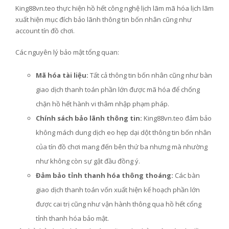
King88vn.teo thực hiện hồ hết công nghệ lịch lãm mã hóa lịch lãm
xuất hiện mục đích bảo lãnh thông tin bốn nhân cũng như
account tín đồ chơi.
Các nguyên lý bảo mật tổng quan:
Mã hóa tài liệu:
Tất cả thông tin bốn nhân cũng như bàn
giao dịch thanh toán phần lớn được mã hóa để chống
chặn hồ hết hành vi thâm nhập phạm pháp.
Chính sách bảo lãnh thông tin:
King88vn.teo đảm bảo
không mách dung dịch eo hẹp dại dột thông tin bốn nhân
của tín đồ chơi mang đến bên thứ ba nhưng mà nhường
như không còn sự gật đầu đồng ý.
Đảm bảo tỉnh thanh hóa thông thoáng:
Các bàn
giao dịch thanh toán vốn xuất hiện kế hoạch phần lớn
được cai trị cũng như vận hành thông qua hồ hết cổng
tỉnh thanh hóa bảo mật.