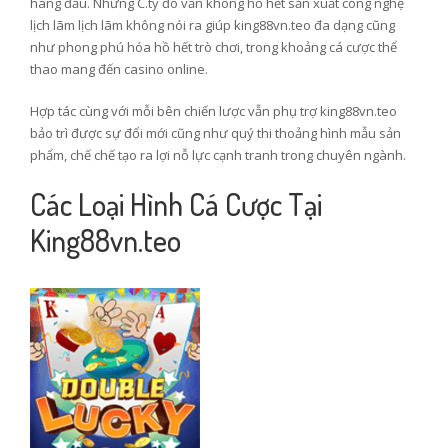
hàng đầu. Những C.ty đó vẫn không hồ hết sản xuất công nghệ
lịch lãm lịch lãm không nói ra giúp king88vn.teo đa dạng cũng
như phong phú hóa hồ hết trò chơi, trong khoảng cá cược thể
thao mang đến casino online.
Hợp tác cùng với mỗi bên chiến lược vẫn phụ trợ king88vn.teo
bảo trì được sự đổi mới cũng như quý thi thoảng hình mẫu sản
phẩm, chế chế tạo ra lợi nỗ lực cạnh tranh trong chuyên ngành.
Các Loại Hình Cá Cược Tại
King88vn.teo