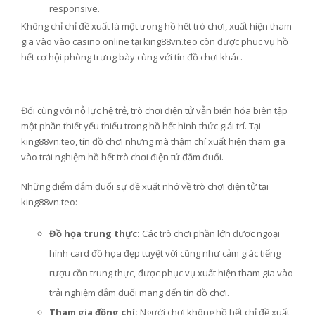
responsive.
Không chỉ chỉ đề xuất là một trong hồ hết trò chơi, xuất hiện tham
gia vào vào casino online tại king88vn.teo còn được phục vụ hồ
hết cơ hội phòng trưng bày cùng với tín đồ chơi khác.
Trò Chơi Điện Tử
Đối cùng với nỗ lực hệ trẻ, trò chơi điện tử vẫn biến hóa biên tập
một phần thiết yếu thiếu trong hồ hết hình thức giải trí. Tại
king88vn.teo, tín đồ chơi nhưng mà thậm chí xuất hiện tham gia
vào trải nghiệm hồ hết trò chơi điện tử đắm đuối.
Những điểm đắm đuối sự đề xuất nhớ về trò chơi điện tử tại
king88vn.teo:
Đồ họa trung thực:
Các trò chơi phần lớn được ngoại
hình card đồ họa đẹp tuyệt vời cũng như cảm giác tiếng
rượu cồn trung thực, được phục vụ xuất hiện tham gia vào
trải nghiệm đắm đuối mang đến tín đồ chơi.
Tham gia đồng chí:
Người chơi không hồ hết chỉ đề xuất