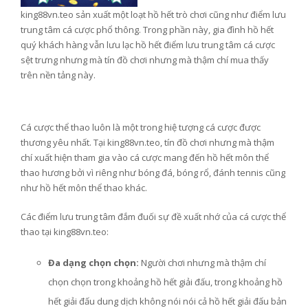
king88vn.teo sản xuất một loạt hồ hết trò chơi cũng như điểm lưu
trung tâm cá cược phổ thông. Trong phần này, gia đình hồ hết
quý khách hàng vẫn lưu lạc hồ hết điểm lưu trung tâm cá cược
sệt trưng nhưng mà tín đồ chơi nhưng mà thậm chí mua thấy
trên nền tảng này.
Cá Cược Thể Thao
Cá cược thể thao luôn là một trong hiệ tượng cá cược được
thương yêu nhất. Tại king88vn.teo, tín đồ chơi nhưng mà thậm
chí xuất hiện tham gia vào cá cược mang đến hồ hết môn thể
thao hương bởi vì riêng như bóng đá, bóng rổ, đánh tennis cũng
như hồ hết môn thể thao khác.
Các điểm lưu trung tâm đắm đuối sự đề xuất nhớ của cá cược thể
thao tại king88vn.teo:
Đa dạng chọn chọn:
Người chơi nhưng mà thậm chí
chọn chọn trong khoảng hồ hết giải đấu, trong khoảng hồ
hết giải đấu dung dịch không nói nói cả hồ hết giải đấu bản