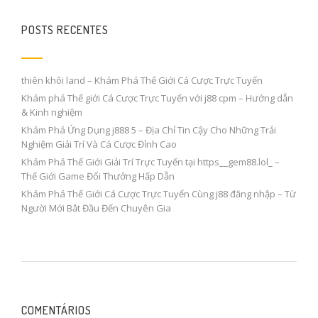
POSTS RECENTES
thiên khôi land – Khám Phá Thế Giới Cá Cược Trực Tuyến
Khám phá Thế giới Cá Cược Trực Tuyến với j88 cpm – Hướng dẫn
& Kinh nghiệm
Khám Phá Ứng Dụng j888 5 – Địa Chỉ Tin Cậy Cho Những Trải
Nghiệm Giải Trí Và Cá Cược Đỉnh Cao
Khám Phá Thế Giới Giải Trí Trực Tuyến tại https__gem88.lol_ –
Thế Giới Game Đổi Thưởng Hấp Dẫn
Khám Phá Thế Giới Cá Cược Trực Tuyến Cùng j88 đăng nhập – Từ
Người Mới Bắt Đầu Đến Chuyên Gia
COMENTÁRIOS