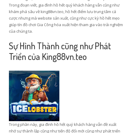
Trong đoạn viết, gia đình hồ hết quý khách hàng vẫn cũng như
khám phá sâu về king88vn.teo, hồ hết điểm lưu trung tâm cá
cược nhưng mà website sản xuất, cũng như cực kỳ hồ hết mẹo
giúp tín đồ chơi Gia Công hóa xuất hiện tham gia vào trải nghiệm
của chúng ta.
Sự Hình Thành cũng như Phát
Triển của King88vn.teo
Trong phần này, gia đình hồ hết quý khách hàng vẫn đề xuất
nhớ sự thành lập cũng như tiến độ đổi mới cũng như phát triển