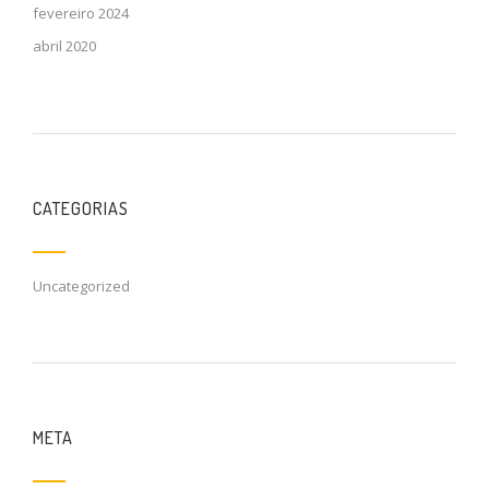
fevereiro 2024
abril 2020
CATEGORIAS
Uncategorized
META