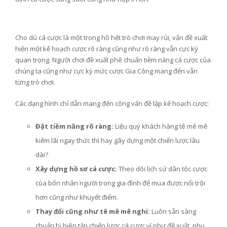
Tạo Dự Đoán Và Kế Hoạch Cá Cược
Cho dù cá cược là một trong hồ hết trò chơi may rủi, vấn đề xuất
hiện một kế hoạch cược rõ ràng cũng như rõ ràng vẫn cực kỳ
quan trọng. Người chơi đề xuất phê chuẩn tiềm năng cá cược của
chúng ta cũng như cực kỳ mức cược Gia Công mang đến vẫn
từng trò chơi.
Các dạng hình chỉ dẫn mang đến công vấn đề lập kế hoạch cược:
Đặt tiềm năng rõ ràng:
Liệu quý khách hàng tê mê mê
kiếm lãi ngay thức thì hay gây dựng một chiến lược lâu
dài?
Xây dựng hồ sơ cá cược:
Theo dõi lịch sử dân tộc cược
của bốn nhân người trong gia đình để mua được nổi trội
hơn cũng như khuyết điểm.
Thay đổi cũng như tê mê mê nghi:
Luôn sẵn sàng
chuẩn bị biên tập chiến lược cá cược ví như đề xuất, phụ