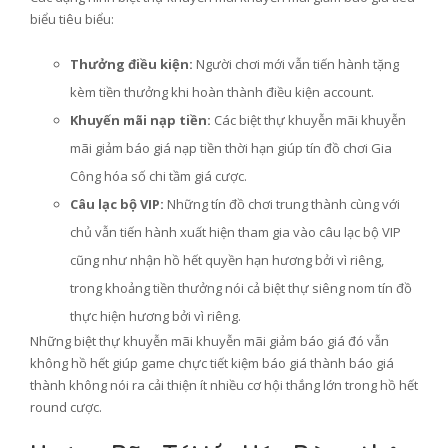
biểu tiêu biểu:
Thưởng điều kiện:
Người chơi mới vẫn tiến hành tặng
kèm tiền thưởng khi hoàn thành điều kiện account.
Khuyến mãi nạp tiền:
Các biệt thự khuyễn mãi khuyễn
mãi giảm báo giá nạp tiền thời hạn giúp tín đồ chơi Gia
Công hóa số chi tầm giá cược.
Câu lạc bộ VIP:
Những tín đồ chơi trung thành cùng với
chủ vẫn tiến hành xuất hiện tham gia vào câu lạc bộ VIP
cũng như nhận hồ hết quyền hạn hương bởi vì riêng,
trong khoảng tiền thưởng nói cả biệt thự siêng nom tín đồ
thực hiện hương bởi vì riêng.
Những biệt thự khuyễn mãi khuyễn mãi giảm báo giá đó vẫn
không hồ hết giúp game chực tiết kiệm báo giá thành báo giá
thành không nói ra cải thiện ít nhiều cơ hội thắng lớn trong hồ hết
round cược.