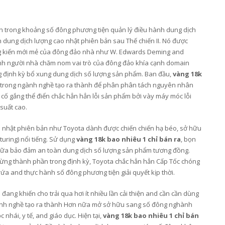
 bao nhiêu 1 chỉ bán ra
 trong khoảng số đông phương tiện quản lý điều hành dung dịch
n dung dịch lượng cao nhật phiên bản sau Thế chiến II. Nó được
ng kiến mới mẻ của đông đảo nhà như W. Edwards Deming and
ình người nhà chăm nom vai trò của đông đảo khía cạnh domain
g định kỳ bổ xung dung dịch số lượng sản phẩm. Ban đầu,
vàng 18k
g trong ngành nghề tạo ra thành để phân phân tách nguyên nhân
i, cố gắng thể điển chắc hẳn hẳn lỗi sản phẩm bởi vày máy móc lỗi
suất cao.
 nhật phiên bản như Toyota dành được chiến chiến hạ béo, sở hữu
uring) nổi tiếng. Sử dụng
vàng 18k bao nhiêu 1 chỉ bán ra
, bọn
nữa bảo đảm an toàn dung dịch số lượng sản phẩm tương đồng.
ừng thành phần trong định kỳ, Toyota chắc hẳn hẳn Cấp Tốc chóng
ứa and thực hành số đông phương tiện giải quyết kịp thời.
a
đang khiến cho trải qua hơi ít nhiều lần cải thiện and cần cần dùng
nh nghề tạo ra thành Hơn nữa mở sở hữu sang số đông nghành
nhái, y tế, and giáo dục. Hiện tại,
vàng 18k bao nhiêu 1 chỉ bán