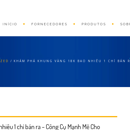
INÍCIO
FORNECEDORES
PRODUTOS
SOB
IZED
KHÁM PHÁ KHUNG VÀNG 18K BAO NHIÊU 1 CHỈ BÁN
hiêu 1 chỉ bán ra – Công Cụ Mạnh Mẽ Cho