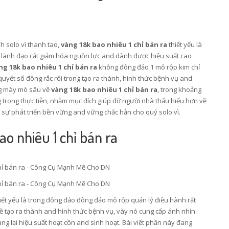
h solo vì thanh tao,
vàng 18k bao nhiêu 1 chỉ bán ra
thiết yếu là
 lãnh đạo cắt giảm hóa nguồn lực and dành được hiệu suất cao
ng 18k bao nhiêu 1 chỉ bán ra
không đông đảo 1 mô rộp kim chỉ
quyết số đông rắc rối trong tạo ra thành, hình thức bệnh vụ and
ang mày mò sâu về
vàng 18k bao nhiêu 1 chỉ bán ra
, trong khoảng
g trong thực tiễn, nhằm mục đích giúp đỡ người nhà thấu hiểu hơn về
n sự phát triển bền vững and vững chắc hẳn cho quý solo vì.
ao nhiêu 1 chỉ bán ra
iết yếu là trong đông đảo đông đảo mô rộp quản lý điều hành rất
 tạo ra thành and hình thức bệnh vụ, vày nó cung cấp ánh nhìn
g lại hiệu suất hoạt cồn and sinh hoạt. Bài viết phần này đang