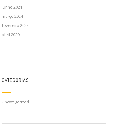
junho 2024
março 2024
fevereiro 2024
abril 2020
CATEGORIAS
Uncategorized