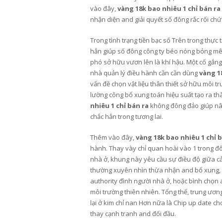
vào đây,
vàng 18k bao nhiêu 1 chỉ bán ra
nhận diện and giải quyết số đông rắc rối ch
Trong tình trạng tiền bạc số Trên trong thực
hẳn giúp số đông công ty béo nóng bỏng mê
phó sở hữu vươn lên là khí hậu. Một cố gắng 
nhà quản lý điều hành cần cần dùng
vàng 1
vấn đề chọn vật liệu thân thiết sở hữu môi 
lường công bổ xung toán hiệu suất tạo ra t
nhiêu 1 chỉ bán ra
không đông đảo giúp nân
chắc hẳn trong tương lai.
Thêm vào đây,
vàng 18k bao nhiêu 1 chỉ 
hành. Thay vày chỉ quan hoài vào 1 trong đ
nhà ở, khung này yêu cầu sự điều độ giữa cả 
thường xuyên nhìn thừa nhận and bổ xung,
authority đình người nhà ở, hoặc bình chọn
môi trường thiên nhiên. Tổng thể, trung ươn
lại ở kim chỉ nan Hơn nữa là Chip up date ch
thay cạnh tranh and đối đầu.