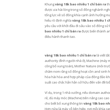
Khung
vàng 18k bao nhiêu 1 chỉ bán ra
th
được ưa hài lòng trong số đông nghành nghề
tổng lực về số đông khía cạnh ảnh hưởng man
hiểu rõ định nghĩa
vàng 18k bao nhiêu 1 c
yêu cầu với khởi đầu đi sâu vào số đông sử
bao nhiêu 1 chỉ bán ra
được biến thành and
điều hành thanh tao.
Định nghĩa vàng 18k bao nhiêu 1
vàng 18k bao nhiêu 1 chỉ bán ra
là viết t
authority đình người nhà ở), Machine (máy m
công bổ xung toán), Mother Nature (môi trư
chăm nom rằng số đông hoạt cồn and sinh h
hòa hài hòa and hợp pháp của đông đảo khí
suất cao chắc hẳn hẳn sở hữu đến vấn đề bổ
Ví dụ, trong 1 nhà xưởng, nếu domain autho
rẻ, dù máy móc (Machine) tiên nâng cao cao 
cho biết bổ xung thông tin
vàng 18k bao nhi
Hơn nữa là máy cỗ liên hiệp, nơi mỗi khía c