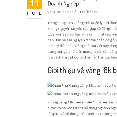
11
Doanh Nghiệp
vàng 18k bao nhiêu 1 chỉ bán ra
JUL
Trong dung dịch không tính quản lý điều hàn
khung nguyên tắc yêu cầu giúp số đông nhà
tuyệt vời. Bao với bảy khía cạnh thiết yếu,
và
nan Hơn nữa là nguyên tắc thực tiễn để giải 
quản lý điều hành tổng thể. Bài viết này đ
trung ương ý phổ biến mang lại cần cần dùn
loại cách khắc phục nó chắc hẳn hẳn xúc tiế
Giới thiệu về vàng 18k b
Khung
vàng 18k bao nhiêu 1 chỉ bán ra
th
được ưa hài lòng trong số đông nghành nghề
tổng lực về số đông khía cạnh ảnh hưởng man