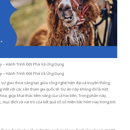
 sự giao thoa sáng tạo giữa công nghệ hiện đại và truyền thống,
g Việt với các sân tham gia quốc tế. Dự án này không chỉ là một
hóa, giúp khai thác tiềm năng của cả hai bên. Trong phần này,
 mục đích và vai trò của kết quả xố số miền bắc hôm nay trong bối