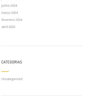
junho 2024
março 2024
fevereiro 2024
abril 2020
CATEGORIAS
Uncategorized