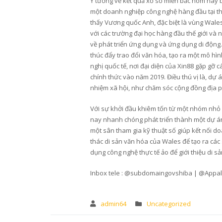
Ý tưởng về kết quả xố số miền bắc hôm nay b
một doanh nghiệp công nghệ hàng đầu tại thị
thấy Vương quốc Anh, đặc biệt là vùng Wales
với các trường đại học hàng đầu thế giới và
về phát triển ứng dụng và ứng dụng di động.
thúc đẩy trao đổi văn hóa, tạo ra một mô hì
nghị quốc tế, nơi đại diện của Xin88 gặp gỡ 
chính thức vào năm 2019. Điều thú vị là, dự
nhiệm xã hội, như chăm sóc cộng đồng địa 
Với sự khởi đầu khiêm tốn từ một nhóm nhỏ c
nay nhanh chóng phát triển thành một dự án l
một sân tham gia kỹ thuật số giúp kết nối do
thác di sản văn hóa của Wales để tạo ra các 
dụng công nghệ thực tế ảo để giới thiệu di s
Inbox tele : @subdomaingovshiba | @Appa
admin64
Uncategorized