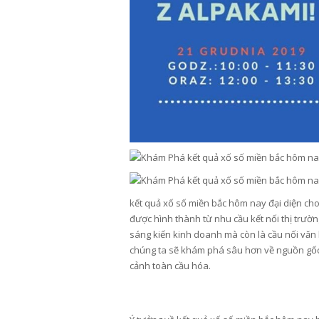
kết quả xố số miền bắc hôm nay đại diện cho
được hình thành từ nhu cầu kết nối thị trườn
sáng kiến kinh doanh mà còn là cầu nối văn 
chúng ta sẽ khám phá sâu hơn về nguồn gốc,
cảnh toàn cầu hóa.
Nguồn gốc và ý tưởng ban đầu