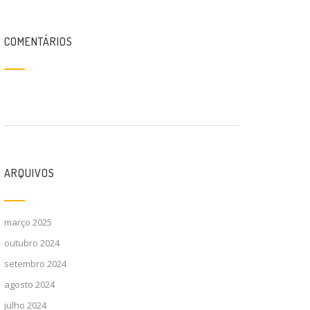
COMENTÁRIOS
ARQUIVOS
março 2025
outubro 2024
setembro 2024
agosto 2024
julho 2024