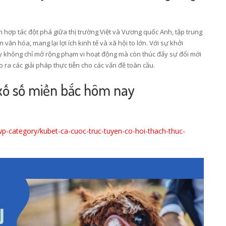
 hợp tác đột phá giữa thị trường Việt và Vương quốc Anh, tập trung
n văn hóa, mang lại lợi ích kinh tế và xã hội to lớn. Với sự khởi
y không chỉ mở rộng phạm vi hoạt động mà còn thúc đẩy sự đổi mới
 ra các giải pháp thực tiễn cho các vấn đề toàn cầu.
xố số miền bắc hôm nay
p-category/kubet-ca-cuoc-truc-tuyen-co-hoi-thach-thuc-