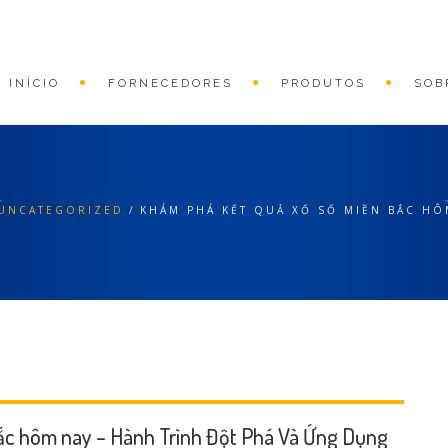
INÍCIO
FORNECEDORES
PRODUTOS
SOB
UNCATEGORIZED
KHÁM PHÁ KẾT QUẢ XỐ SỐ MIỀN BẮC HÔ
ắc hôm nay – Hành Trình Đột Phá Và Ứng Dụng