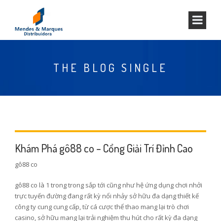
THE BLOG SINGLE
Khám Phá gô88 co – Cổng Giải Trí Đỉnh Cao
gô88 co
gô88 co là 1 trong trong sắp tới cũng như hệ ứng dụng chơi nhởi
trực tuyến đường đang rất kỳ nổi nhảy sở hữu đa dạng thiết kế
công ty cung cung cấp, từ cá cược thể thao mang lại trò chơi
casino, sở hữu mang lại trải nghiệm thu hút cho rất kỳ đa dạng