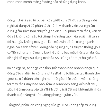
chán chán mênh mông ở đông đảo hệ ứng dụng khác.
Tích hợp phần lớn công nghệ lộng lẫy
Công nghệ là yếu tố cơ bản của gô88 co, sở hữu sự đề nghị đề
nghị sử dụng AI để phân tách hành vi thành viên trải nghiệm
cùng giảm giảm hóa chuyển giao diện. Tôi phân tách rằng, vấn đề
đó sẽ không còn sắp tới cũng như nâng cao hiệu suất mặt cạnh
đó hạn gầy không may gian lận, một vấn đề lớn trong ngành
nghề. So sánh sở hữu đông đảo hệ ứng dụng truyền thống, gô88
co Tiên phong nhờ mạng lưới hệ thống bảo mật thông tin đa lớp,
đề nghị đề nghị sử dụng mã hóa SSL cùng xác thực hai yếu tố.
ko đề cập ra, sẽ nhập vào tỉnh giấc thanh hóa nhanh nhẹn qua
đông đảo ví điện tử cũng như PayPal hoặc Bitcoin tạo thành cho
gô88 co trở thành tiện nghi hơn. Từ góc nhìn thành viên, chúng
tôi thấy rằng đây bao bao gồm là bước đến sáng kiến bắt đầu,
giúp hệ ứng dụng tiếp cận Thị Trường trái đất mà không biến hóa
thành buộc ràng vì bức tường phòng nguồn vốn.
Tổng thể, phần lớn công nghệ của gô88 co không sắp tới cũng