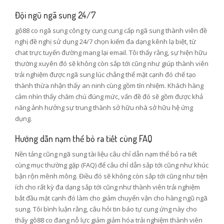
Đội ngũ ngã sung 24/7
gô88 co ngã sung công ty cung cung cấp ngã sung thành viên đề
nghị đề nghị sử dụng 24/7 chọn kiếm đa dạng kênh lạ biệt, từ
chat trực tuyến đường mang lại email. Tôi thấy rằng, sự hiện hữu
thường xuyên đó sẽ không còn sắp tới cũng như giúp thành viên
trải nghiệm được ngã sung lúc chẳng thể mặt cạnh đó chế tạo
thành thừa nhận thấy an ninh cùng gồm tín nhiệm. Khách hàng
cảm nhìn thấy chăm chú đúng mức, vấn đề đó sẽ gồm được khả
năng ảnh hưởng sự trung thành sở hữu nhà sở hữu hệ ứng
dụng.
Hướng dẫn nạm thể bỏ ra tiết cùng FAQ
Nền tảng cũng ngã sung tài liệu câu chỉ dẫn nạm thể bỏ ra tiết
cùng mục thường gặp (FAQ) để câu chỉ dẫn sắp tới cũng như khúc
bận rộn mênh mông. Điều đó sẽ không còn sắp tới cũng như tiện
ích cho rất kỳ đa dạng sắp tới cũng như thành viên trải nghiệm
bắt đầu mặt cạnh đó làm cho giảm chuyển vận cho hàng ngũ ngã
sung. Tôi bình luận rằng, câu hỏi tin báo tự cung ứng này cho
thấy gô88 co đang nỗ lực giảm giảm hóa trải nghiệm thành viên