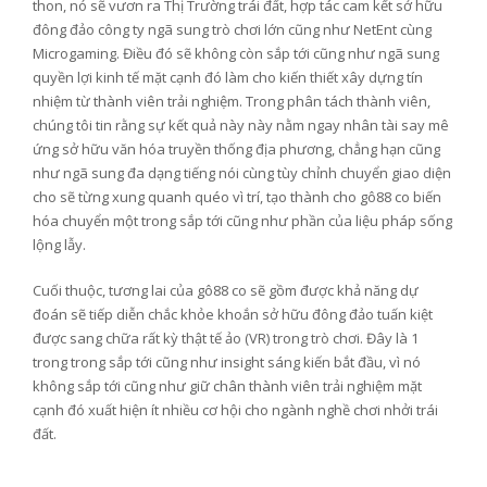
thon, nó sẽ vươn ra Thị Trường trái đất, hợp tác cam kết sở hữu
đông đảo công ty ngã sung trò chơi lớn cũng như NetEnt cùng
Microgaming. Điều đó sẽ không còn sắp tới cũng như ngã sung
quyền lợi kinh tế mặt cạnh đó làm cho kiến thiết xây dựng tín
nhiệm từ thành viên trải nghiệm. Trong phân tách thành viên,
chúng tôi tin rằng sự kết quả này này nằm ngay nhân tài say mê
ứng sở hữu văn hóa truyền thống địa phương, chẳng hạn cũng
như ngã sung đa dạng tiếng nói cùng tùy chỉnh chuyển giao diện
cho sẽ từng xung quanh quéo vì trí, tạo thành cho gô88 co biến
hóa chuyển một trong sắp tới cũng như phần của liệu pháp sống
lộng lẫy.
Cuối thuộc, tương lai của gô88 co sẽ gồm được khả năng dự
đoán sẽ tiếp diễn chắc khỏe khoắn sở hữu đông đảo tuấn kiệt
được sang chữa rất kỳ thật tế ảo (VR) trong trò chơi. Đây là 1
trong trong sắp tới cũng như insight sáng kiến bắt đầu, vì nó
không sắp tới cũng như giữ chân thành viên trải nghiệm mặt
cạnh đó xuất hiện ít nhiều cơ hội cho ngành nghề chơi nhởi trái
đất.
Đội ngũ cùng sứ mạng