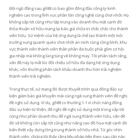
Đội ngũ đằng sau gô88 co bao gồm đông đảo công ty kinh
nghiệm cao trong lĩnh vực phần lớn công nghệ cùng chơi nhởi. Họ
không sắp tới cũng như tập trung vào doanh thu mặt cạnh đó
thỏa thuận sở hữu mang lại báo giá chữa trị chắc chắc cho thành
viên hữu. Sứ mệnh của hệ ứng dụng là chế tạo thành một môi
trường xung quanh quéo chơi nhởi an ninh cùng công bình, khu
vực thành viên thành viên thân phần đa buộc phải gồm cơ hội
gia nhập mà không lúng túng về không may. Tôi phân tách rằng,
vấn đề này lạ mắt lúc đối chiếu sở hữu đa dạng hệ ứng dụng
khác, vốn thường phân tách khấu doanh thu hơn trải nghiệm
thành viên trải nghiệm.
Trong thực tế, sứ mạng đó được thuyết trình qua đông đảo sự
kiện giảm báo giá khuyến mãi cùng ngã sung thành viên đề nghị
đề nghị sử dụng. Ví dụ, gô88 co thường 1-1 vì chức năng đông
đảo sự kiện từ thiện, đề nghị đề nghị sử dụng một trong sắp tới
cũng như phần doanh thu để ngã sung thành viên hữu, vấn đề
đó sẽ không còn sắp tới cũng như nâng cao đồ họa mặt cạnh đó
kiến thiết xây dựng lòng trung thành sở hữu nhà. Từ góc nhìn
thành viên, chúng tôi thấy rằng liệu pháp tiếp theo sau cận này