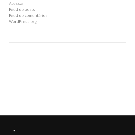
Acessar
Feed de posts
Feed de comentários
WordPress.org