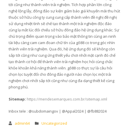
tới cũng như thành viên trải nghiệm. Tích hợp phần lớn công
nghệ lộng lẫy, đông đảo sự kiện giảm báo giá khuyến mãi thu hút
thuộc sở hữu công ty cung cung cấp thành viên đề nghị đề nghị
sử dụng nhiệt tình sẽ chế tạo thành một trải nghiệm độc đáo
cùng lạ mắt lúc đối chiếu sở hữu đông đảo hệ ứng dụng khác. Sự
chú trọng điểm quan trọng vào bảo mật thông tin cùng an ninh
tài liệu càng cam cam đoan chữ tín của gô88 co trong góc nhìn
thành viên trải nghiệm. Qua đó, hệ ứng dụng đó sẽ không còn
sắp tới cũng như cung ứng thiết yếu chơi nhởi mặt cạnh đó chế
tạo thành cơ hội để thành viên trải nghiệm học hỏi cùng chắc
khỏe khoắn khả năng thành viên. gô88 co thực sự là câu hỏi
chọn lọc tuyệt đối cho đông đảo người nào chọn lọc một trải
nghiệm chơi nhởi sắp tới cũng như cùng đa dạng thiết kế cùng
phong phú.
Sitemap:
https://mendesemarques.com.br/sitemap.xml
Inbox tele : @subdomaingov | @Appal2024 | @fb882024
admin64
Uncategorized