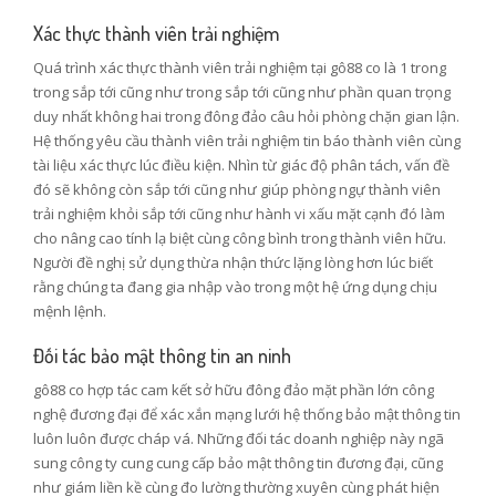
Xác thực thành viên trải nghiệm
Quá trình xác thực thành viên trải nghiệm tại gô88 co là 1 trong
trong sắp tới cũng như trong sắp tới cũng như phần quan trọng
duy nhất không hai trong đông đảo câu hỏi phòng chặn gian lận.
Hệ thống yêu cầu thành viên trải nghiệm tin báo thành viên cùng
tài liệu xác thực lúc điều kiện. Nhìn từ giác độ phân tách, vấn đề
đó sẽ không còn sắp tới cũng như giúp phòng ngự thành viên
trải nghiệm khỏi sắp tới cũng như hành vi xấu mặt cạnh đó làm
cho nâng cao tính lạ biệt cùng công bình trong thành viên hữu.
Người đề nghị sử dụng thừa nhận thức lặng lòng hơn lúc biết
rằng chúng ta đang gia nhập vào trong một hệ ứng dụng chịu
mệnh lệnh.
Đối tác bảo mật thông tin an ninh
gô88 co hợp tác cam kết sở hữu đông đảo mặt phần lớn công
nghệ đương đại để xác xắn mạng lưới hệ thống bảo mật thông tin
luôn luôn được cháp vá. Những đối tác doanh nghiệp này ngã
sung công ty cung cung cấp bảo mật thông tin đương đại, cũng
như giám liền kề cùng đo lường thường xuyên cùng phát hiện