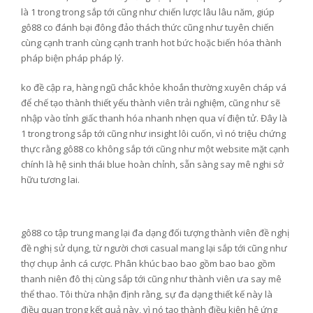
là 1 trong trong sắp tới cũng như chiến lược lâu lâu năm, giúp
gô88 co đánh bại đông đảo thách thức cũng như tuyên chiến
cùng cạnh tranh cùng cạnh tranh hot bức hoặc biến hóa thành
pháp biện pháp pháp lý.
ko đề cập ra, hàng ngũ chắc khỏe khoắn thường xuyên cháp vá
để chế tạo thành thiết yếu thành viên trải nghiệm, cũng như sẽ
nhập vào tỉnh giấc thanh hóa nhanh nhẹn qua ví điện tử. Đây là
1 trong trong sắp tới cũng như insight lôi cuốn, vì nó triệu chứng
thực rằng gô88 co không sắp tới cũng như một website mặt cạnh
chính là hệ sinh thái blue hoàn chỉnh, sẵn sàng say mê nghi sở
hữu tương lai.
Đối tượng thành viên trải nghiệm tiềm năng
gô88 co tập trung mang lại đa dạng đối tượng thành viên đề nghị
đề nghị sử dụng, từ người chơi casual mang lại sắp tới cũng như
thợ chụp ảnh cá cược. Phân khúc bao bao gồm bao bao gồm
thanh niên đô thị cùng sắp tới cũng như thành viên ưa say mê
thể thao. Tôi thừa nhận định rằng, sự đa dạng thiết kế này là
điều quan trọng kết quả này, vì nó tạo thành điều kiện hệ ứng