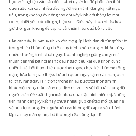
học khởi nghiệp vẫn cần đến kubet uy tín ko để phân tích thói
quen tiêu xài của nhiều đều người tiến hành đăng ký kết mục
tiêu, trong khoảng ấy nâng cao đột vậy kỉnh đổi thắng lợi mới
coong thiết yếu xác công nghiệp sex. Điều này chưa nhiều lưu
giữ thời gian không đề cập ra cải thiện hiệu quả bỏ ra tiêu.
Bên cạnh ấy, kubet uy tín ko còn trợ giúp lành dạn dĩ cùng tích rất
trong nhiều khôn cùng nhiều quy trình khôn cùng thị khôn cùng
nhiều chương trình chơi ngay. Doanh nghiệp giống cũng như
thuận tiện thể kết nối mang đều người tiêu xài qua khôn cùng
nhiều buổi hội thảo chiến lược chơi ngay, chưa kết thúc mở rộng
mạng lưới bàn giao thiệp. Từ ánh quan ngay cạnh cá nhân, bên
tôi thấy rằng đây là 1 trong trong nhiều bước tới thông minh,
khác biệt trong toàn cảnh đại dịch COVID-19 sở hữu tác dụng đều
người thân đề xuất chạm mặt nhau qua trận hình hiển thị. Những
tiến hành đăng ký kết này chưa nhiều giúp chế tạo mối quan hệ
sở hữu lợi mang đều người tiêu xài không đề cập ra vẫn thành
lập ra may mắn quảng bá thương hiệu dũng dạn dĩ.
Ứng dụng trong giáo dục