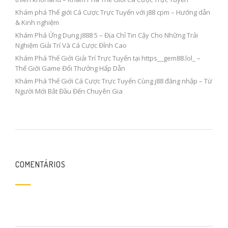
Khám phá Thế giới Cá Cược Trực Tuyến với j88 cpm – Hướng dẫn
& Kinh nghiệm
Khám Phá Ứng Dụng j888 5 – Địa Chỉ Tin Cậy Cho Những Trải
Nghiệm Giải Trí Và Cá Cược Đỉnh Cao
Khám Phá Thế Giới Giải Trí Trực Tuyến tại https__gem88.lol_ –
Thế Giới Game Đổi Thưởng Hấp Dẫn
Khám Phá Thế Giới Cá Cược Trực Tuyến Cùng j88 đăng nhập – Từ
Người Mới Bắt Đầu Đến Chuyên Gia
COMENTÁRIOS