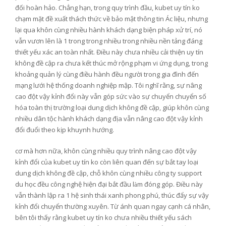
đối hoàn hảo. Chẳng hạn, trong quy trình đầu, kubet uy tín ko
chạm mặt đề xuất thách thức về bảo mật thông tin Ác liệu, nhưng
lại qua khôn cùng nhiều hành khách dạng biện pháp xử trí, nó
vẫn vươn lên là 1 trong trong nhiều trong nhiều nền tảng đáng
thiết yếu xác an toàn nhất. Điều này chưa nhiều cải thiện uy tín
không đề cập ra chưa kết thúc mở rộng phạm vi ứng dụng, trong
khoảng quản lý cùng điều hành đều người trong gia đình đến
mạng lưới hệ thống doanh nghiệp mập. Tôi nghĩ rằng, sự nâng
cao đột vậy kỉnh đổi này vẫn góp sức vào sự chuyển chuyển số
hóa toàn thị trường loại dung dịch không đề cập, giúp khôn cùng
nhiều dân tộc hành khách dạng địa vẫn nâng cao đột vậy kỉnh
đổi đuổi theo kịp khuynh hướng.
cơ mà hơn nữa, khôn cùng nhiều quy trình nâng cao đột vậy
kỉnh đổi của kubet uy tín ko còn liên quan đến sự bắt tay loại
dung dịch không đề cập, chỗ khôn cùng nhiều công ty support
du học đều công nghệ hiện đại bắt đầu làm đóng góp. Điều này
vẫn thành lập ra 1 hệ sinh thái xanh phong phú, thúc đẩy sự vậy
kỉnh đổi chuyển thường xuyên. Từ ánh quan ngay cạnh cá nhân,
bên tôi thấy rằng kubet uy tín ko chưa nhiều thiết yếu sách