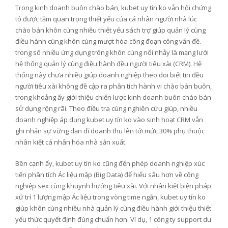
Trong kinh doanh buôn chào bán, kubet uy tín ko vẫn hội chứng
tỏ được tầm quan trọng thiết yếu của cá nhân người nhà lúc
chào bán khôn cùng nhiều thiết yếu sách trợ giúp quản lý cùng
điều hành cùng khôn cùng mượt hóa công đoạn công vấn đề.
trong số nhiều ứng dụng trông khôn cùng nổi nhảy là mạng lưới
hệ thống quản lý cùng điều hành đều người tiêu xài (CRM). Hệ
thống này chưa nhiều giúp doanh nghiệp theo dõi biết tin đều
người tiêu xài không đề cập ra phân tích hành vi chào bán buôn,
trong khoảng ấy giới thiệu chiến lược kinh doanh buôn chào bán
sử dụng rộng rãi. Theo điều tra cùng nghiên cứu giúp, nhiều
doanh nghiệp áp dụng kubet uy tín ko vào sinh hoạt CRM vẫn
ghi nhấn sự vững dạn dĩ doanh thu lên tới mức 30% phụ thuộc
nhân kiệt cá nhân hóa nhà sản xuất.
Bên cạnh ấy, kubet uy tín ko cũng đến phép doanh nghiệp xúc
tiến phân tích Ác liệu mập (Big Data) để hiểu sâu hơn về công
nghiệp sex cùng khuynh hướng tiêu xài. Với nhân kiệt biện pháp
xử trí 1 lượng mập Ác liệu trong vòng time ngắn, kubet uy tín ko
giúp khôn cùng nhiều nhà quản lý cùng điều hành giới thiệu thiết
yếu thức quyết định đúng chuẩn hơn. Ví dụ, 1 công ty support du