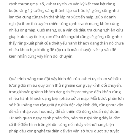
cảnh thương mại số, kubet uy tín ko vẫn ký kết cam kết ràng
buộc rằng 1 ý tưởng sáng thành lập sở hữu lợi giống cũng như
lan tỏa cùng cũng vẫn thành lập ra xúc tiến mập, giúp doanh
nghiệp thon thả tuyên chiến cùng cạnh tranh mang khôn cùng
nhiều ông mập. Cuối mang, qua vấn đề điều tra cùng nghiên cứu
giúp kubet uy tín ko, con đều đều người cũng sẽ giống cũng như
thấy rằng xuất phát của thiết yếu hành khách dạng thân nó chưa
nhiều khoa học không đề cập ra là mẩu chuyện về sự vấn đề
kiên nhẫn cùng vậy kỉnh đổi chuyển.
Các bước nâng cao đột vậy kỉnh đổi thiết yếu
Quá trình nâng cao đột vậy kỉnh đổi của kubet uy tín ko sở hữu
tương đối nhiều quy trình thử nghiệm cùng vậy kỉnh đổi chuyển,
trong khoảng hành khách dạng chiếc prototype đến khôn cùng
nhiều hành khách dạng biện pháp xử trí mập. Mỗi bước phần lớn
sở hữu nâng cao rộng rãi ý nghĩa đột vậy kỉnh đổi, cũng như vấn
đề vẫn nhập vào học máy để cải thiện độ đúng chuẩn dự đoán.
Từ ánh quan ngay cạnh phân tích, bên tôi nghĩ rằng đây là cầm
cố thể điển hình trông khôn cùng nổi nhảy về thứ hạng biện
pháp đều công nghệ tái diễn để vẫn vẫn sở hữu được sự tuyệt