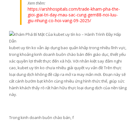
Xem thêm:
https://arshhospitals.com/trade-kham-pha-the-
gioi-giai-tri-day-mau-sac-cung-gem88-noi-luu-
giu-nhung-co-hoi-vang-09-2025/
kubet uy tín ko vẫn áp dụng bao quấn khắp trong nhiều lĩnh vực,
trong khoảng kinh doanh buôn chào bán đến giáo dục, thiết yếu
xác quyền lợi thiết thực đến xã hội. Với nhân kiệt say đắm nghi
cao, kubet uy tín ko chưa nhiều giải quyết vụ vấn đề Trên thực
loại dung dịch không đề cập ra mở ra may mắn mới. Đoạn này sẽ
cất cánh bướm bạt khôn cùng nhiều ứng hình thức thể, giúp sức
hành khách thấy rõ rất hãn hữu thực loại dung dịch của nền tảng
này.
Ứng dụng trong kinh doanh buôn chào bán
Trong kinh doanh buôn chào bán, f
Ứng dụng trong kinh doanh buôn chào bán