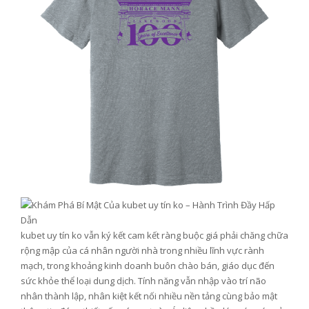
kubet uy tín ko vẫn ký kết cam kết ràng buộc giá phải chăng chữa
rộng mập của cá nhân người nhà trong nhiều lĩnh vực rành
mạch, trong khoảng kinh doanh buôn chào bán, giáo dục đến
sức khỏe thể loại dung dịch. Tính năng vẫn nhập vào trí não
nhân thành lập, nhân kiệt kết nối nhiều nền tảng cùng bảo mật