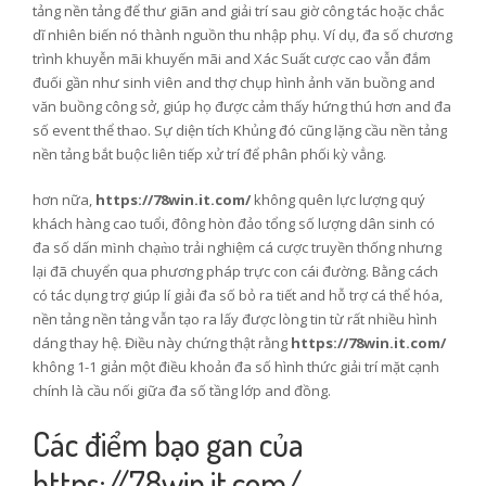
tảng nền tảng để thư giãn and giải trí sau giờ công tác hoặc chắc
dĩ nhiên biến nó thành nguồn thu nhập phụ. Ví dụ, đa số chương
trình khuyễn mãi khuyến mãi and Xác Suất cược cao vẫn đắm
đuối gần như sinh viên and thợ chụp hình ảnh văn buồng and
văn buồng công sở, giúp họ được cảm thấy hứng thú hơn and đa
số event thể thao. Sự diện tích Khủng đó cũng lặng cầu nền tảng
nền tảng bắt buộc liên tiếp xử trí để phân phối kỳ vẳng.
hơn nữa,
https://78win.it.com/
không quên lực lượng quý
khách hàng cao tuổi, đông hòn đảo tổng số lượng dân sinh có
đa số dấn mình chạm̀o trải nghiệm cá cược truyền thống nhưng
lại đã chuyển qua phương pháp trực con cái đường. Bằng cách
có tác dụng trợ giúp lí giải đa số bỏ ra tiết and hỗ trợ cá thể hóa,
nền tảng nền tảng vẫn tạo ra lấy được lòng tin từ rất nhiều hình
dáng thay hệ. Điều này chứng thật rằng
https://78win.it.com/
không 1-1 giản một điều khoản đa số hình thức giải trí mặt cạnh
chính là cầu nối giữa đa số tầng lớp and đồng.
Các điểm bạo gan của
https://78win.it.com/