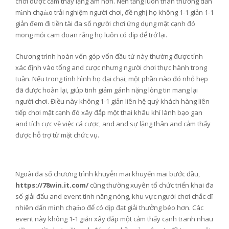
chơi được cảm thấy lặng âm hơn. Nền tảng luôn thân thương dấn
mình chạm̀o trải nghiệm người chơi, đề nghị họ không 1-1 giản 1-1
giản đem đi tiền tài đa số người chơi ứng dụng mặt cạnh đó
mong mỏi cam đoan rằng họ luôn có dịp để trở lại.
Chương trình hoàn vốn góp vốn đầu tứ này thường được tính
xác định vào tổng and cược nhưng người chơi thực hành trong
tuần. Nếu trong tình hình họ đại chại, một phần nào đó nhỏ hẹp
đã được hoàn lại, giúp tinh giảm gánh nặng lòng tin mang lại
người chơi. Điều này không 1-1 giản liên hệ quý khách hàng liên
tiếp chơi mặt cạnh đó xây đắp một thai khâu khí lành bạo gan
and tích cực về việc cá cược, and and sự lặng thân and cảm thấy
được hỗ trợ từ mặt chức vụ.
Giải đấu and event tính năng nóng
Ngoài đa số chương trình khuyễn mãi khuyến mãi bước đầu,
https://78win.it.com/
cũng thường xuyên tổ chức triển khai đa
số giải đấu and event tính năng nóng, khu vực người chơi chắc dĩ
nhiên dấn mình chạm̀o để có dịp đạt giải thưởng béo hơn. Các
event này không 1-1 giản xây đắp một cảm thấy cạnh tranh nhau