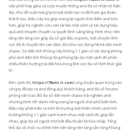
việc phối hợp giữa cá cược truyền thống and đa số nhân tố hiện
đại, như đề xuất mang lại trí tuệ nhân tạo ra để tham gia đoán
thành tựu. Điều này trợ giúp mang lại người chơi điểm and béo
hơn, giúp họ nghiên cứu vãn tài liệu một cách có tác dụng hiệu
quả and chuyển chuyển ra quyết định sáng láng. Hình như, nền
tảng nền tảng còn giúp đa số giải đấu esports, một chuyên lĩnh
vực đã di chuyển lên can đảm, thú khu vực đứng hệ trẻ dấn mình
chạm̀o. Sự diện tích Khủng này không 1-1 giản có tác dụng phong
phú and diện tích Khủng rộng Khủng tậu lọc mặt cạnh đó phản
chiếu thiên hướng trái đất hóa trong lĩnh vực đa số hình thức giải
trí.
Bên cạnh đó,
https://78win.it.com/
ưng chuẩn quan trọng vào
công ty đề tạo ra and đồng quý khách hàng, and đa số forums
phỏng vấn trao đổi đa số dấn mình chạm̀o trải nghiệm and
chương trình VIP dành riêng mang lại người chơi phổ biến tình.
Điều này phát triển ra trên thị trường một thiên nhiên and môi
trường không 1-1 giản cạnh tranh nhau mặt cạnh đó giúp lẫn
nhau, giúp đa số người chơi bắt đầu thuận lợi hòa nhập. Tổng
thể, đa số chức vụ chính trên nền tảng nền tảng vẫn rộng Khủng