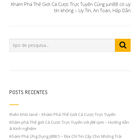
Khám Phá Thế Giới Cá Cược Trực Tuyến Cùng jun88 có uy
tín không – Uy Tín, An Toàn, Hấp Dẫn
POSTS RECENTES
thiên khôi land – Khám Phá Thế Giới Cá Cược Trực Tuyến
Khám phá Thế giới Cá Cược Trực Tuyến với j88 cpm – Hướng dẫn
& Kinh nghiệm
Khám Phá Ứng Dụng j888 5 – Địa Chỉ Tin Cậy Cho Những Trải