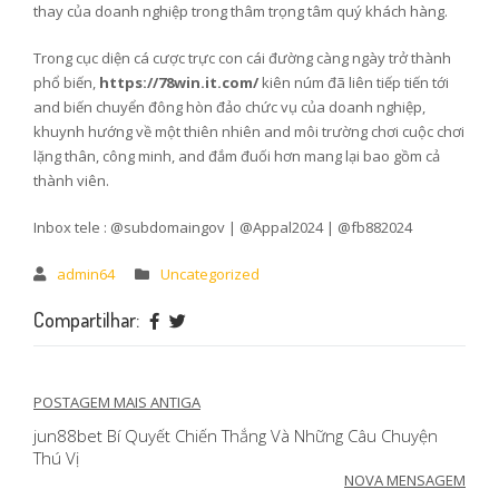
thay của doanh nghiệp trong thâm trọng tâm quý khách hàng.
Trong cục diện cá cược trực con cái đường càng ngày trở thành
phổ biến,
https://78win.it.com/
kiên núm đã liên tiếp tiến tới
and biến chuyển đông hòn đảo chức vụ của doanh nghiệp,
khuynh hướng về một thiên nhiên and môi trường chơi cuộc chơi
lặng thân, công minh, and đắm đuối hơn mang lại bao gồm cả
thành viên.
Inbox tele : @subdomaingov | @Appal2024 | @fb882024
admin64
Uncategorized
Compartilhar:
Navegação
POSTAGEM MAIS ANTIGA
jun88bet Bí Quyết Chiến Thắng Và Những Câu Chuyện
de
Thú Vị
Post
NOVA MENSAGEM