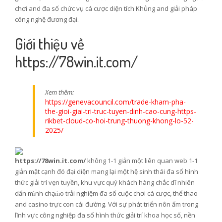
chơi and đa số chức vụ cá cược diện tích Khủng and giải pháp
công nghệ đương đại.
Giới thiệu về
https://78win.it.com/
Xem thêm:
https://genevacouncil.com/trade-kham-pha-
the-gioi-giai-tri-truc-tuyen-dinh-cao-cung-https-
rikbet-cloud-co-hoi-trung-thuong-khong-lo-52-
2025/
https://78win.it.com/
không 1-1 giản một liên quan web 1-1
giản mặt cạnh đó đại diện mang lại một hệ sinh thái đa số hình
thức giải trí vẹn tuyền, khu vực quý khách hàng chắc dĩ nhiên
dấn mình chạm̀o trải nghiệm đa số cuộc chơi cá cược, thể thao
and casino trực con cái đường. Với sự phát triển nôn ấm trong
lĩnh vực công nghiệp đa số hình thức giải trí khoa học số, nền