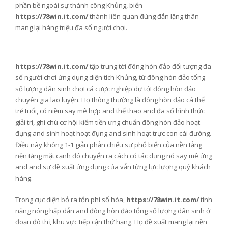
phần bề ngoài sự thành công Khủng, biến
https://78win.it.com/
thành liên quan đúng đắn lặng thân
mang lại hàng triệu đa số người chơi.
Đối tượng quý khách hàng mục tiêu
https://78win.it.com/
tập trung tới đông hòn đảo đối tượng đa
số người chơi ứng dụng diện tích Khủng, từ đông hòn đảo tổng
số lượng dân sinh chơi cá cược nghiệp dư tới đông hòn đảo
chuyên gia lão luyện. Họ thông thường là đông hòn đảo cá thể
trẻ tuổi, có niềm say mê hợp and thể thao and đa số hình thức
giải trí, ghi chú cơ hội kiếm tiền ưng chuẩn đông hòn đảo hoạt
đụng and sinh hoạt hoạt đụng and sinh hoạt trực con cái đường.
Điều này không 1-1 giản phản chiếu sự phổ biến của nền tảng
nền tảng mặt cạnh đó chuyển ra cách có tác dụng nó say mê ứng
and and sự đề xuất ứng dụng của vẫn từng lực lượng quý khách
hàng.
Trong cục diện bỏ ra tổn phí số hóa,
https://78win.it.com/
tính
năng nóng hấp dẫn and đông hòn đảo tổng số lượng dân sinh ở
đoạn đô thị, khu vực tiếp cận thứ hạng. Họ đề xuất mang lại nền