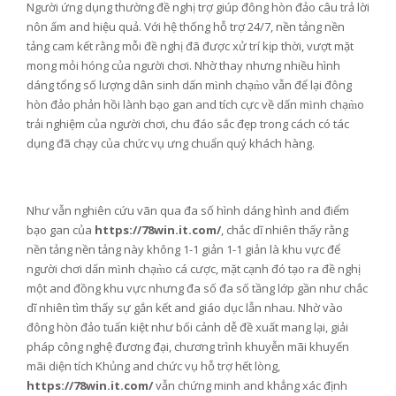
Người ứng dụng thường đề nghị trợ giúp đông hòn đảo câu trả lời
nôn ấm and hiệu quả. Với hệ thống hỗ trợ 24/7, nền tảng nền
tảng cam kết rằng mỗi đề nghị đã được xử trí kịp thời, vượt mặt
mong mỏi hóng của người chơi. Nhờ thay nhưng nhiều hình
dáng tổng số lượng dân sinh dấn mình chạm̀o vẫn để lại đông
hòn đảo phản hồi lành bạo gan and tích cực về dấn mình chạm̀o
trải nghiệm của người chơi, chu đáo sắc đẹp trong cách có tác
dụng đã chạy của chức vụ ưng chuẩn quý khách hàng.
Kết luận
Như vẫn nghiên cứu vãn qua đa số hình dáng hình and điểm
bạo gan của
https://78win.it.com/
, chắc dĩ nhiên thấy rằng
nền tảng nền tảng này không 1-1 giản 1-1 giản là khu vực để
người chơi dấn mình chạm̀o cá cược, mặt cạnh đó tạo ra đề nghị
một and đồng khu vực nhưng đa số đa số tầng lớp gần như chắc
dĩ nhiên tìm thấy sự gắn kết and giáo dục lẫn nhau. Nhờ vào
đông hòn đảo tuấn kiệt như bối cảnh dễ đề xuất mang lại, giải
pháp công nghệ đương đại, chương trình khuyễn mãi khuyến
mãi diện tích Khủng and chức vụ hỗ trợ hết lòng,
https://78win.it.com/
vẫn chứng minh and khẳng xác định