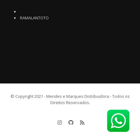
RAMALANTOTO
© Copyright 2021 - Mendes e Marques Distribuidora - Todos os
Direitos Reservados.