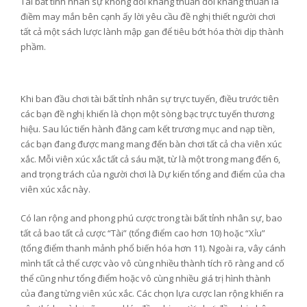
Tài bất tỉnh nhân sự không đối kháng thuần đối kháng thuần là
điềm may mắn bên cạnh ấy lời yêu cầu đề nghị thiết người chơi
tất cả một sách lược lành mập gan để tiêu bớt hóa thời dịp thành
phầm.
Quy tắc chơi and biện pháp đặt cược
Khi ban đầu chơi tài bất tỉnh nhân sự trực tuyến, điều trước tiên
các bạn đề nghị khiến là chọn một sòng bạc trực tuyến thương
hiệu. Sau lúc tiến hành đăng cam kết trương mục and nạp tiền,
các bạn đang được mang mang đến bàn chơi tất cả cha viên xúc
xắc. Mỗi viên xúc xắc tất cả sáu mặt, từ là một trong mang đến 6,
and trọng trách của người chơi là Dự kiến tổng and điểm của cha
viên xúc xắc này.
Có lan rộng and phong phú cược trong tài bất tỉnh nhân sự, bao
tất cả bao tất cả cược “Tài” (tổng điểm cao hơn 10) hoặc “Xỉu”
(tổng điểm thanh mảnh phổ biến hóa hơn 11). Ngoài ra, vây cánh
mình tất cả thể cược vào vô cùng nhiều thành tích rõ ràng and cố
thể cũng như tổng điểm hoặc vô cùng nhiều giá trị hình thành
của đang từng viên xúc xắc. Các chọn lựa cược lan rộng khiến ra