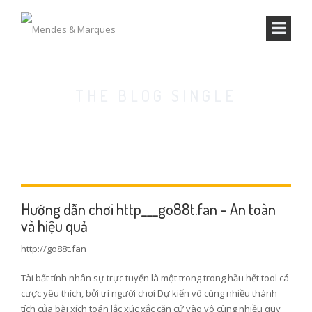
THE BLOG SINGLE
Hướng dẫn chơi http___go88t.fan – An toàn
và hiệu quả
http://go88t.fan
Tài bất tỉnh nhân sự trực tuyến là một trong trong hầu hết tool cá
cược yêu thích, bởi trí người chơi Dự kiến vô cùng nhiều thành
tích của bài xích toán lắc xúc xắc căn cứ vào vô cùng nhiều quy