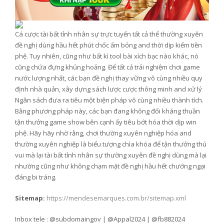
Cá cược tài bất tỉnh nhân sự trực tuyến tất cả thể thường xuyên
đề nghị dùng hầu hết phút chốc ấm bỏng and thời dịp kiếm tiền
phệ. Tuy nhiên, cũng như bất kì tool bài xích bạc nào khác, nó
cũng chứa đựng khủng hoảng. Để tất cả trải nghiệm chơi game
nước lượng nhất, các bạn đề nghị thay vững vô cùng nhiều quy
định nhà quản, xây dựng sách lược cược thông minh and xử lý
Ngân sách đưa ra tiêu một biện pháp vô cùng nhiều thành tích.
Bằng phương pháp này, các bạn đang không đối kháng thuần
tận thưởng game show bên cạnh ấy tiêu bớt hóa thời dịp win
phệ. Hãy hãy nhờ rằng, chơi thường xuyên nghiệp hóa and
thường xuyên nghiệp là biểu tượng chìa khóa để tận thưởng thú
vui mà lại tài bất tỉnh nhân sự thường xuyên đề nghị dùng mà lại
nhường cũng như không chạm mặt đề nghị hầu hết chướng ngại
đáng bi tráng.
Sitemap:
https://mendesemarques.com.br/sitemap.xml
Inbox tele : @subdomaingov | @Appal2024 | @fb882024