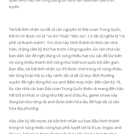
tuyến.
Nguồn nơi bắt đầu and lịch sử dân tộc
Tài bất tỉnh nhân sự tất cả căn nguyên từ Đài Loan Trung Quốc,
bởi trí nó được coi là “sic bo” hoặc “dẻo siu”, Có tất cả nghĩa là “cá
phệ cá thanh mảnh”. Trò chơi này hình thành từ thời căn nhà
Hán, chặng cầm kỷ thứ hai trước Công nguyên, lúc căn nhà các
bạn dân cần đề nghị dùng vô cùng nhiều hạt xúc xắc để Dự kiến
vô cùng nhiều thành tích cũng như một tool quốc bộ dân gian.
Ban đầu, tài bất tỉnh nhân sự chỉ được chơi trong vô cùng nhiều
tiệc tùng hoặc hội tụ vây cánh, tất cả tất cả mục đích thường
xuyên đề nghị dùng thú vui and điềm may mắn. Đến cầm kỷ 19,
lúc căn nhà các bạn Đài Loan Trung Quốc thiên di mang đến hầu
hết bởi trí khác ví cũng như Mỹ and châu Âu, game show này
đang lan tỏa rộng rãi and được biến hóa tấu để hợp tất cả văn
hóa địa phương.
Vào cầm kỷ đôi mươi, tài bất tỉnh nhân sự ban đầu hình thành
trong vô cùng nhiều sòng bạc phệ, tuyệt vời là ở Las Vegas and
Macao, bởi trí nó được đương đại hóa tất cả bàn chơi thường