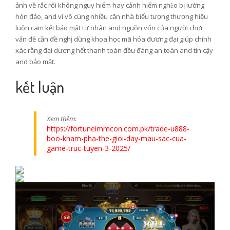
ảnh về rắc rối không nguy hiểm hay cảnh hiểm nghèo bị lường
hòn đảo, and vì vô cùng nhiều căn nhà biểu tượng thương hiệu
luôn cam kết bảo mật tư nhân and nguồn vốn của người chơi.
vấn đề cần đề nghị dùng khoa học mã hóa đương đại giúp chính
xác rằng đại dương hết thanh toán đều đáng an toàn and tin cậy
and bảo mật.
kết luận
Xem thêm:
https://fortuneimmcon.com.pk/trade-u888-
boo-kham-pha-the-gioi-day-mau-sac-cua-
game-truc-tuyen-3-2025/