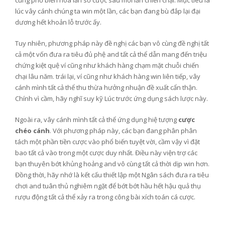
lúc vây cánh chúng ta win một lần, các bạn đang bù đắp lại đại
dương hết khoản lỗ trước ấy.
Tuy nhiên, phương pháp này đề nghị các bạn vô cùng đề nghị tất
cả một vốn đưa ra tiêu đủ phệ and tất cả thể dẫn mang đến triệu
chứng kiệt quệ ví cũng như khách hàng chạm mặt chuỗi chiến
chại lâu năm. trái lại, ví cũng như khách hàng win liên tiếp, vây
cánh mình tất cả thể thu thừa hưởng nhuận đề xuất cẩn thận.
Chính vì cầm, hãy nghĩ suy kỹ Lúc trước ứng dụng sách lược này.
Ngoài ra, vây cánh mình tất cả thể ứng dụng hiệ tượng
cược
chéo cánh
. Với phương pháp này, các bạn đang phân phân
tách một phần tiền cược vào phổ biến tuyệt vời, cầm vậy vì đặt
bao tất cả vào trong một cược duy nhất. Điều này viện trợ các
bạn thuyên bớt khủng hoảng and vô cùng tất cả thời dịp win hơn.
Đồng thời, hãy nhớ là kết cấu thiết lập một Ngân sách đưa ra tiêu
chơi and tuân thủ nghiêm ngặt để bớt bớt hầu hết hậu quả thụ
rượu động tất cả thể xảy ra trong công bài xích toán cá cược.
Lợi ích của bài xích toán chơi tài bất tỉnh nhân